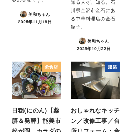
知る人ぞ、知る。石
川県金沢市金石にあ
美和ちゃん
る中華料理店の金石
2025年11月18日
餃子。
美和ちゃん
2025年10月22日
飲食店
建築
日穏(にのん)【薬
おしゃれなキッチ
膳＆発酵】能美市
ン／改修工事／台
松が岡 カラダの
所リフォーム：金