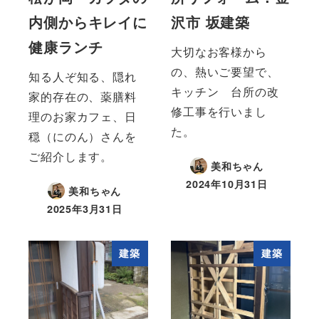
内側からキレイに
沢市 坂建築
健康ランチ
大切なお客様から
の、熱いご要望で、
知る人ぞ知る、隠れ
キッチン 台所の改
家的存在の、薬膳料
修工事を行いまし
理のお家カフェ、日
た。
穏（にのん）さんを
ご紹介します。
美和ちゃん
2024年10月31日
美和ちゃん
2025年3月31日
建築
建築