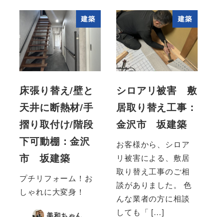
建築
建築
床張り替え/壁と
シロアリ被害 敷
天井に断熱材/手
居取り替え工事：
摺り取付け/階段
金沢市 坂建築
下可動棚：金沢
お客様から、シロア
市 坂建築
リ被害による、敷居
取り替え工事のご相
プチリフォーム！お
談がありました。 色
しゃれに大変身！
んな業者の方に相談
しても「 […]
美和ちゃん