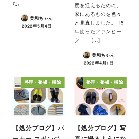
た。
度を迎えるために、
家にあるものを色々
美和ちゃん
と見直しました。 15
2022年5月4日
年使ったファンヒー
ター […]
美和ちゃん
2022年4月1日
整理・整頓・掃除
整理・整頓・掃除
【処分ブログ】パ
【処分ブログ】写
ーカー スポンジ
真に撮るようにな