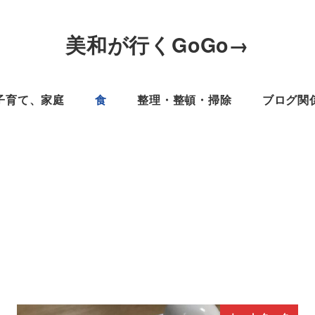
美和が行くGoGo→
子育て、家庭
食
整理・整頓・掃除
ブログ関