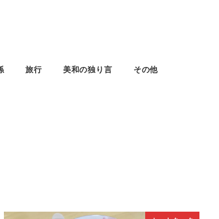
係
旅行
美和の独り言
その他