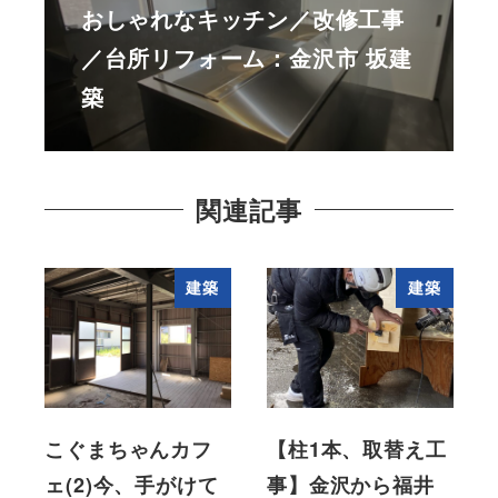
おしゃれなキッチン／改修工事
／台所リフォーム：金沢市 坂建
築
関連記事
建築
建築
こぐまちゃんカフ
【柱1本、取替え工
ェ(2)今、手がけて
事】金沢から福井