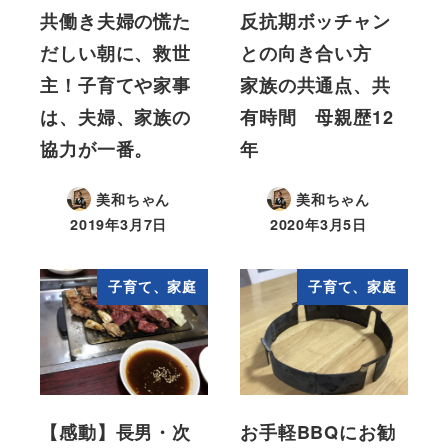
共働き夫婦の慌た
反抗期ボッチャン
だしい朝に、救世
との向き合い方
主！子育てや家事
家族の共通点、共
は、夫婦、家族の
有時間 母親歴12
協力が一番。
年
美和ちゃん
美和ちゃん
2019年3月7日
2020年3月5日
子育て、家庭
子育て、家庭
【感動】長男・次
お手軽BBQにお勧