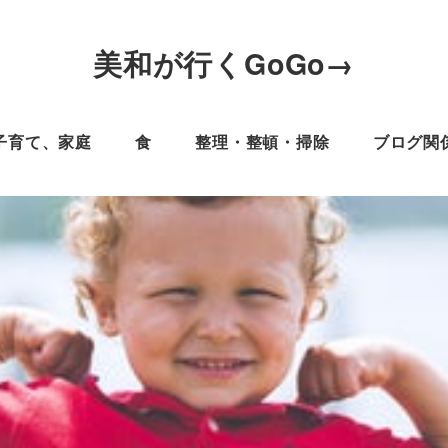
美和が行くGoGo→
子育て、家庭
食
整理・整頓・掃除
ブログ関