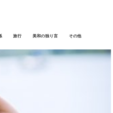
係
旅行
美和の独り言
その他