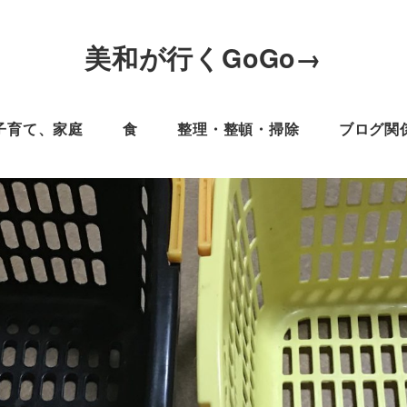
美和が行くGoGo→
子育て、家庭
食
整理・整頓・掃除
ブログ関