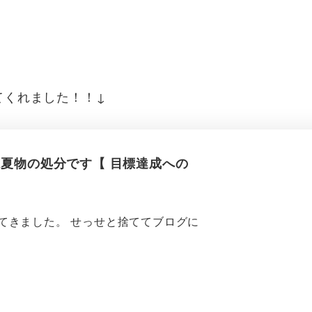
てくれました！！↓
は夏物の処分です【 目標達成への
してきました。 せっせと捨ててブログに