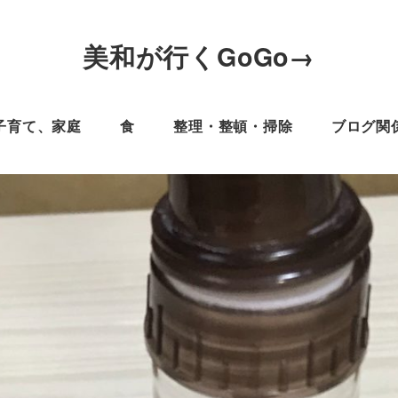
美和が行くGoGo→
子育て、家庭
食
整理・整頓・掃除
ブログ関