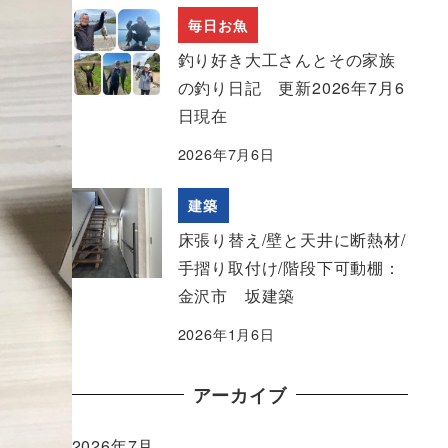
毎日お魚
釣り好き大工さんとその家族
の釣り日記 更新2026年7月6
日現在
2026年7月6日
建築
床張り替え/壁と天井に断熱材/
手摺り取付け/階段下可動棚：
金沢市 坂建築
2026年1月6日
アーカイブ
2026年7月