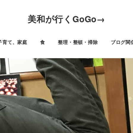
美和が行くGoGo→
子育て、家庭
食
整理・整頓・掃除
ブログ関