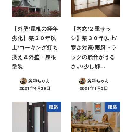
【外壁/屋根の経年
【内窓/２重サッ
劣化】築２０年以
シ】築３０年以上/
上/コーキング打ち
寒さ対策/雨風トラ
換え＆外壁・屋根
ックの騒音がうる
塗装
さい/少し解…
美和ちゃん
美和ちゃん
2021年4月29日
2021年1月3日
建築
建築