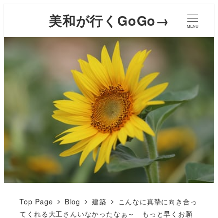
美和が行くGoGo→
MENU
Top Page
Blog
建築
こんなに真摯に向き合っ
てくれる大工さんいなかったなぁ～ もっと早くお願