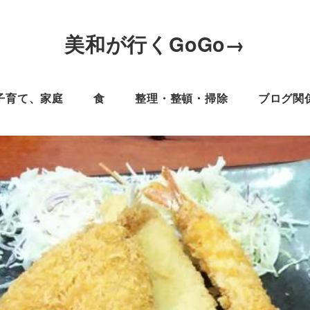
美和が行くGoGo→
子育て、家庭
食
整理・整頓・掃除
ブログ関