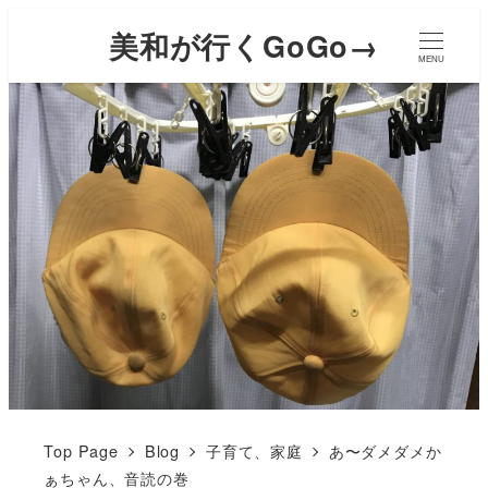
美和が行くGoGo→
MENU
Top Page
Blog
子育て、家庭
あ〜ダメダメか
ぁちゃん、音読の巻