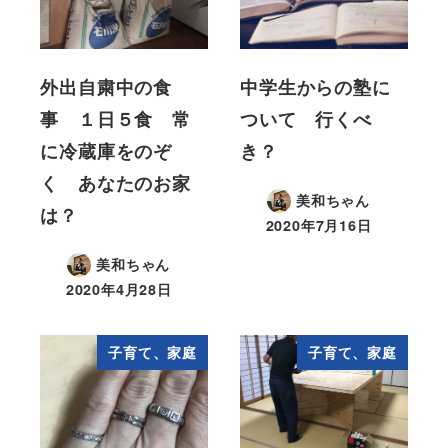
外出自粛中の食
中学生からの塾に
事 １日５食 常
ついて 行くべ
に冷蔵庫をのぞ
き？
く あなたのお家
美和ちゃん
は？
2020年7月16日
美和ちゃん
2020年4月28日
子育て、家庭
子育て、家庭