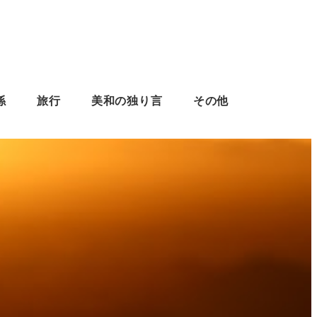
係
旅行
美和の独り言
その他