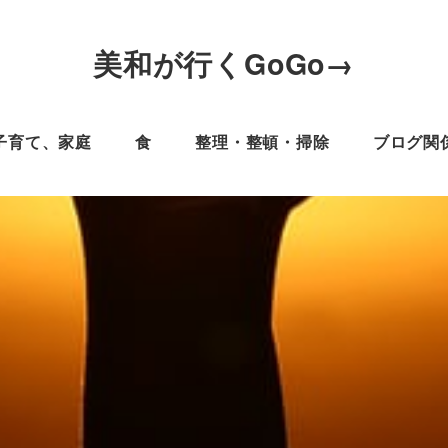
美和が行くGoGo→
子育て、家庭
食
整理・整頓・掃除
ブログ関