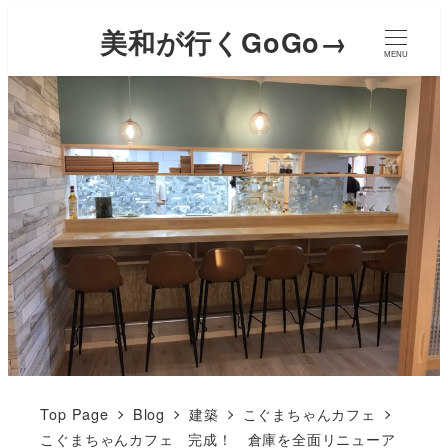
美和が行くGoGo→
MENU
Top Page
Blog
建築
こぐまちゃんカフェ
こぐまちゃんカフェ 完成！ 倉庫を全面リニューア