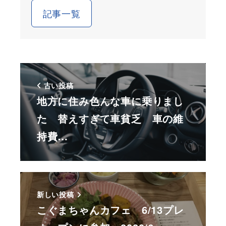
記事一覧
古い投稿
地方に住み色んな車に乗りまし
た 替えすぎて車貧乏 車の維
持費…
新しい投稿
こぐまちゃんカフェ 6/13プレ