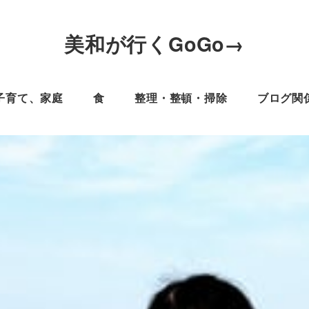
美和が行くGoGo→
子育て、家庭
食
整理・整頓・掃除
ブログ関