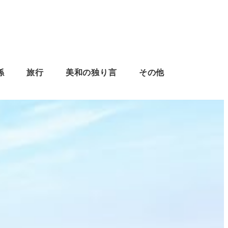
係
旅行
美和の独り言
その他