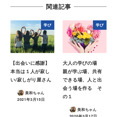
関連記事
学び
学び
【出会いに感謝】
大人の学びの場
本当は１人が寂し
親が学ぶ場、共有
い/寂しがり屋さん
できる場、人と出
会う場を作る そ
美和ちゃん
の１
2021年3月15日
美和ちゃん
2020年3月17日