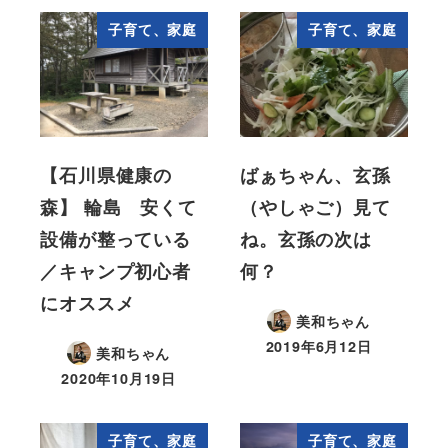
子育て、家庭
子育て、家庭
【石川県健康の
ばぁちゃん、玄孫
森】 輪島 安くて
（やしゃご）見て
設備が整っている
ね。玄孫の次は
／キャンプ初心者
何？
にオススメ
美和ちゃん
2019年6月12日
美和ちゃん
2020年10月19日
子育て、家庭
子育て、家庭