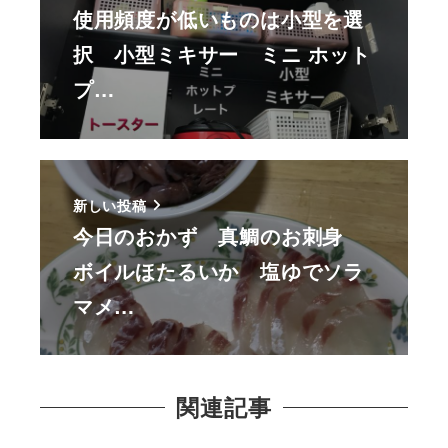
使用頻度が低いものは小型を選
択 小型ミキサー ミニ ホット
プ…
新しい投稿
今日のおかず 真鯛のお刺身
ボイルほたるいか 塩ゆでソラ
マメ…
関連記事