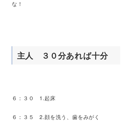
な！
主人 ３０分あれば十分
６：３０ 1.起床
６：３５ 2.顔を洗う、歯をみがく