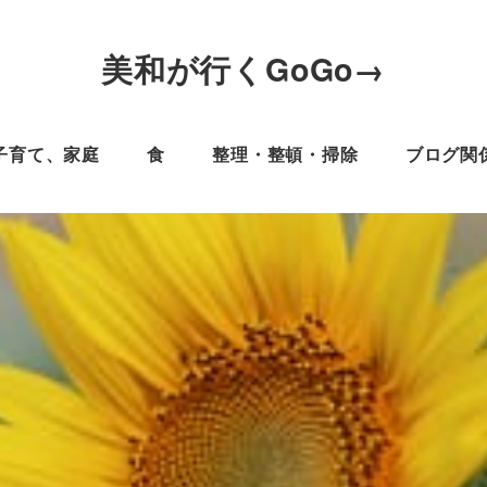
美和が行くGoGo→
子育て、家庭
食
整理・整頓・掃除
ブログ関