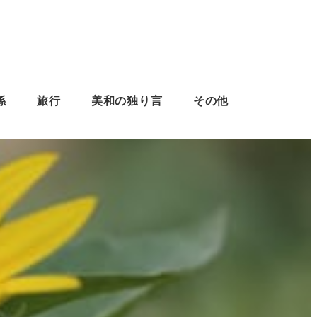
係
旅行
美和の独り言
その他