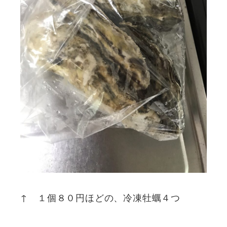
↑ １個８０円ほどの、冷凍牡蠣４つ