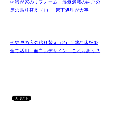
☞我が家のリフォーム 湿気満載の納戸の
床の貼り替え（1） 床下処理が大事
☞納戸の床の貼り替え（2）半端な床板を
全て活用 面白いデザイン これもあり？