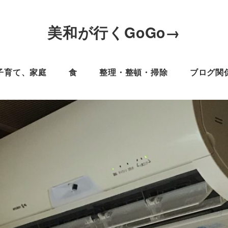
美和が行くGoGo→
子育て、家庭
食
整理・整頓・掃除
ブログ関