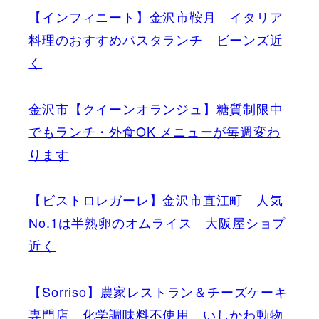
【インフィニート】金沢市鞍月 イタリア
料理のおすすめパスタランチ ビーンズ近
く
金沢市【クイーンオランジュ】糖質制限中
でもランチ・外食OK メニューが毎週変わ
ります
【ビストロレガーレ】金沢市直江町 人気
No.1は半熟卵のオムライス 大阪屋ショプ
近く
【Sorriso】農家レストラン＆チーズケーキ
専門店 化学調味料不使用 いしかわ動物