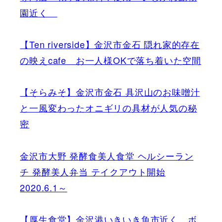
園近く
【Ten riverside】金沢市金石 隠れ家的存在
の映えcafe お一人様OKで落ち着いた空間
【そらみそ】金沢市金石 具沢山のお味噌汁
と一風変わったオニギリの具材が人気の秘
密
金沢市大野 発酵食美人食堂 ヘルシーラン
チ 発酵美人弁当 テイクアウト開始
2020.6.1～
【厚生食堂】金沢港いきいき魚市近く ボ