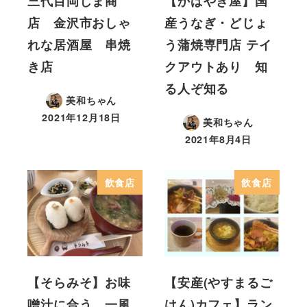
三代目岡じま商
【かばやき屋】国
店 金沢市おしゃ
産うなぎ・どじょ
れな居酒屋 串焼
う蒲焼専門店 テイ
き店
クアウトあり 知
る人ぞ知る
美和ちゃん
2021年12月18日
美和ちゃん
2021年8月4日
飲食店
飲食店
【そらみそ】お味
【安産(やすまるご
噌汁に合う 一風
はん)カフェ】ラン