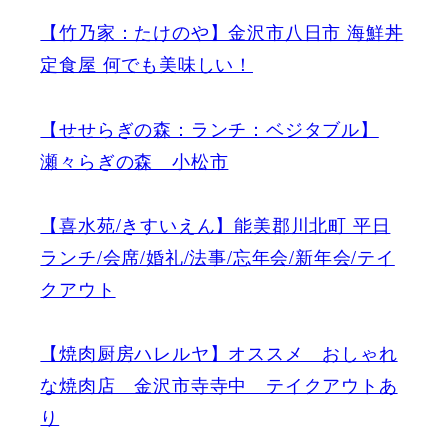
【竹乃家：たけのや】金沢市八日市 海鮮丼
定食屋 何でも美味しい！
【せせらぎの森：ランチ：ベジタブル】
瀬々らぎの森 小松市
【喜水苑/きすいえん】能美郡川北町 平日
ランチ/会席/婚礼/法事/忘年会/新年会/テイ
クアウト
【焼肉厨房ハレルヤ】オススメ おしゃれ
な焼肉店 金沢市寺寺中 テイクアウトあ
り