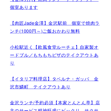
個室あります
【肉匠Jade金澤】金沢駅前 個室で焼肉ラ
ンチ(1000円～)ご飯おかわり無料
小松駅近く【欧風食堂ルーチェ】自家製オ
ードブル／もちもちピザのテイクアウトあ
り
【イタリア料理店】タベルナ・ガッパ 金
沢市鱗町 テイクアウトあり
金沢ランチ/予約必須【本家とんとん亭】店
主のサービス精神旺盛にビックリ サクサ