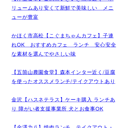
リュームあり安くて新鮮で美味しい メニ
ューが豊富
かほく市高松【こぐまちゃんカフェ】子連
れOK おすすめカフェ ランチ 安心安全
な素材を選んでやさしい味
【五箇山農園食堂】森本インター近く/豆腐
を使ったオススメランチ/テイクアウトあり
金沢【ハスネテラス】ケーキ購入 ランチあ
り 障がい者支援事業所 犬とお食事OK
【金澤力八】焼肉ランチ テイクアウト・