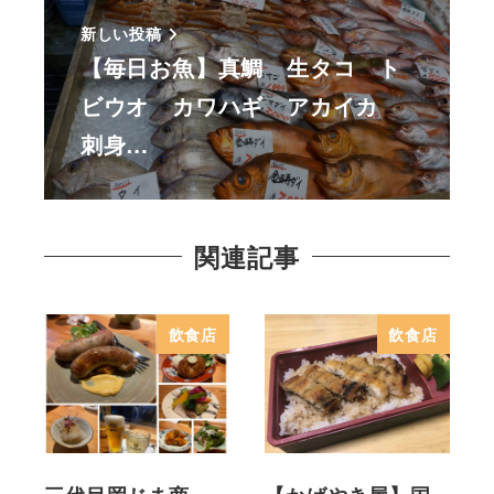
新しい投稿
【毎日お魚】真鯛 生タコ ト
ビウオ カワハギ アカイカ
刺身…
関連記事
飲食店
飲食店