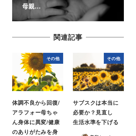
母親…
関連記事
その他
その他
体調不良から回復/
サブスクは本当に
アラフォー母ちゃ
必要か？見直し
ん身体に異変/健康
生活水準を下げる
のありがたみを身