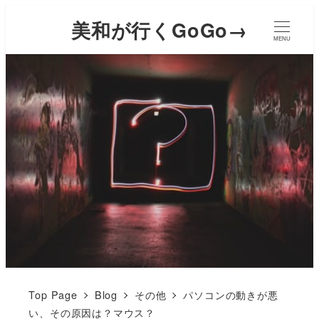
美和が行くGoGo→
MENU
Top Page
Blog
その他
パソコンの動きが悪
い、その原因は？マウス？