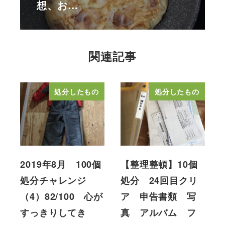
想、お…
関連記事
処分したもの
処分したもの
2019年8月 100個
【整理整頓】10個
処分チャレンジ
処分 24回目クリ
（4）82/100 心が
ア 申告書類 写
すっきりしてき
真 アルバム フ