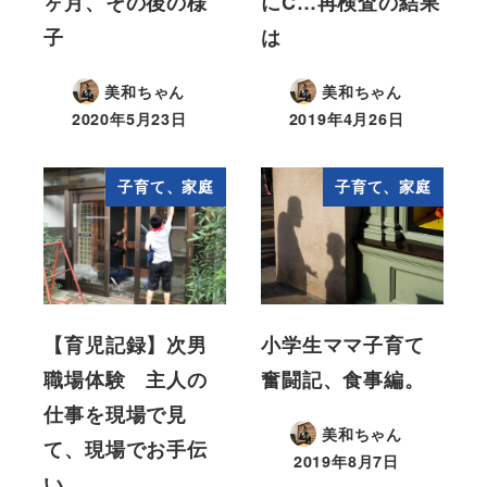
ヶ月、その後の様
にC…再検査の結果
子
は
美和ちゃん
美和ちゃん
2020年5月23日
2019年4月26日
子育て、家庭
子育て、家庭
【育児記録】次男
小学生ママ子育て
職場体験 主人の
奮闘記、食事編。
仕事を現場で見
美和ちゃん
て、現場でお手伝
2019年8月7日
い