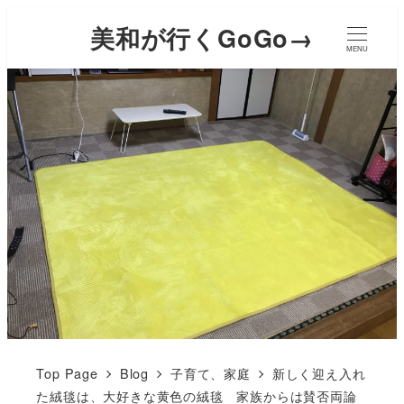
美和が行くGoGo→
MENU
Top Page
Blog
子育て、家庭
新しく迎え入れ
た絨毯は、大好きな黄色の絨毯 家族からは賛否両論