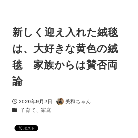
新しく迎え入れた絨毯
は、大好きな黄色の絨
毯 家族からは賛否両
論
2020年9月2日
美和ちゃん
投稿日
著
カテゴリー
子育て、家庭
者