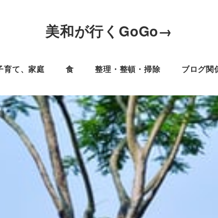
美和が行くGoGo→
子育て、家庭
食
整理・整頓・掃除
ブログ関