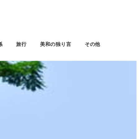
係
旅行
美和の独り言
その他