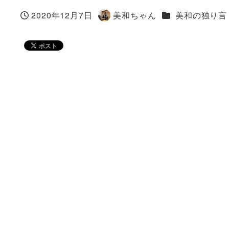
カテゴリー
2020年12月7日
美和ちゃん
美和の独り言
投稿日
著
者