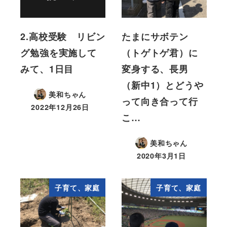
2.高校受験 リビン
たまにサボテン
グ勉強を実施して
（トゲトゲ君）に
みて、1日目
変身する、長男
（新中1）とどうや
美和ちゃん
って向き合って行
2022年12月26日
こ…
美和ちゃん
2020年3月1日
子育て、家庭
子育て、家庭