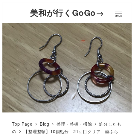
美和が行くGoGo→
MENU
Top Page
Blog
整理・整頓・掃除
処分したも
の
【整理整頓】10個処分 21回目クリア 歯ぶら