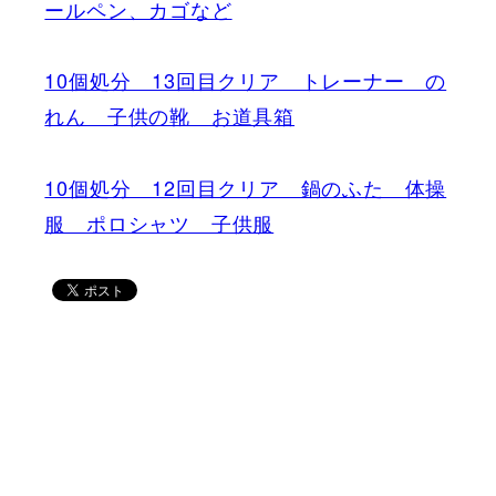
ールペン、カゴなど
10個処分 13回目クリア トレーナー の
れん 子供の靴 お道具箱
10個処分 12回目クリア 鍋のふた 体操
服 ポロシャツ 子供服