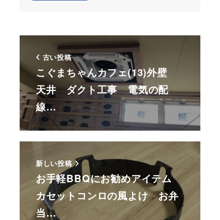
古い投稿
こぐまちゃんカフェ(13)外壁
天井 ダクト工事 電気の配
線…
新しい投稿
お手軽BBQにお勧めアイテム
カセットコンロの風よけ お弁
当…